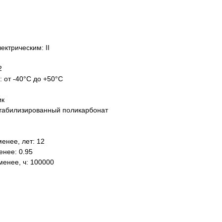
ектрическим: II
2
: от -40°C до +50°C
ик
табилизированный поликарбонат
енее, лет: 12
нее: 0.95
менее, ч: 100000