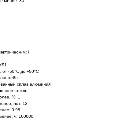
не менее: 80
ектрическим: I
ХЛ1
: от -50°C до +50°C
ронштейн
ованный сплав алюминия
ленное стекло
олее, %: 1
енее, лет: 12
нее: 0.98
менее, ч: 100000