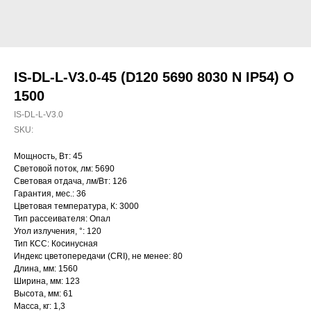
IS-DL-L-V3.0-45 (D120 5690 8030 N IP54) O
1500
IS-DL-L-V3.0
SKU:
Мощность, Вт: 45
Световой поток, лм: 5690
Световая отдача, лм/Вт: 126
Гарантия, мес.: 36
Цветовая температура, К: 3000
Тип рассеивателя: Опал
Угол излучения, °: 120
Тип КСС: Косинусная
Индекс цветопередачи (CRI), не менее: 80
Длина, мм: 1560
Ширина, мм: 123
Высота, мм: 61
Масса, кг: 1,3