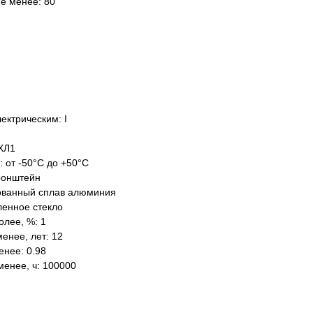
не менее: 80
ектрическим: I
ХЛ1
: от -50°C до +50°C
ронштейн
ованный сплав алюминия
ленное стекло
олее, %: 1
енее, лет: 12
нее: 0.98
менее, ч: 100000