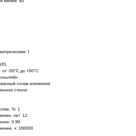
не менее: 80
ектрическим: I
ХЛ1
: от -50°C до +50°C
ронштейн
ованный сплав алюминия
ленное стекло
олее, %: 1
енее, лет: 12
нее: 0.98
менее, ч: 100000