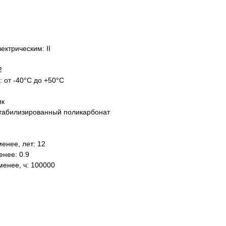
ектрическим: II
2
: от -40°C до +50°C
ик
табилизированный поликарбонат
енее, лет: 12
нее: 0.9
менее, ч: 100000