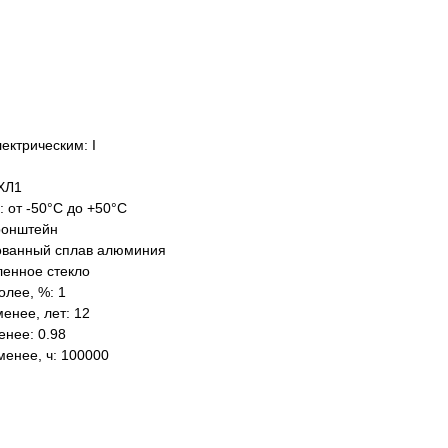
ектрическим: I
ХЛ1
: от -50°C до +50°C
ронштейн
ованный сплав алюминия
ленное стекло
олее, %: 1
енее, лет: 12
нее: 0.98
менее, ч: 100000