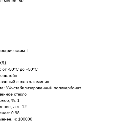
не менее: 80
ектрическим: I
ХЛ1
: от -50°C до +50°C
ронштейн
ованный сплав алюминия
та: УФ-стабилизированный поликарбонат
ленное стекло
олее, %: 1
енее, лет: 12
нее: 0.98
менее, ч: 100000