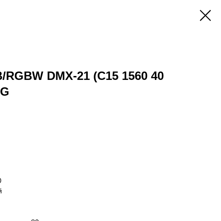
B/RGBW DMX-21 (C15 1560 40
TG
0
й