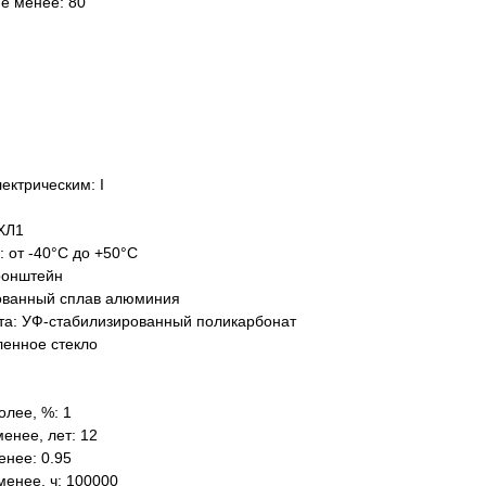
не менее: 80
ектрическим: I
ХЛ1
: от -40°C до +50°C
ронштейн
ованный сплав алюминия
та: УФ-стабилизированный поликарбонат
ленное стекло
олее, %: 1
енее, лет: 12
нее: 0.95
менее, ч: 100000