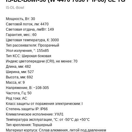
IS-DL-Bowl
Мощность, Вт: 30
Световой поток, лм: 4470
Световая отдача, лм/Вт: 149
Гарантия, мес.: 60
Цветовая температура, К: 3000
Тип рассеивателя: Прозрачный
Угол излучения, °: 155х85
Тип КСС: Широкая боковая
Индекс цветопередачи (CRI), не менее: 70
Длина, мм: 482
Ширина, мм: 527
Высота, мм: 692
Масса, кг: 9
Напряжение, В: ~108-305
Частота, Гц: 50
Род тока: AC
Класс защиты от поражения электрическим: I
Степень защиты IP: IP66
Климатическое исполнение: УХЛ1
Температура эксплуатации, °С: от -50°C до +50°C
Тип крепления: Торшерный
Материал корпуса: Сплав алюминия, литой под давлением