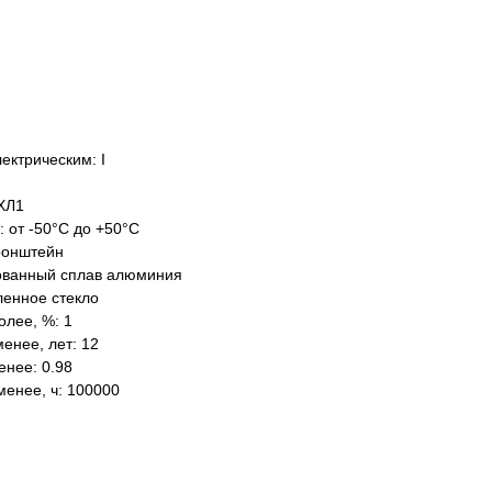
ектрическим: I
ХЛ1
: от -50°C до +50°C
ронштейн
ованный сплав алюминия
ленное стекло
олее, %: 1
енее, лет: 12
нее: 0.98
менее, ч: 100000