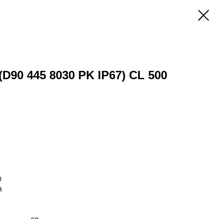
(D90 445 8030 PK IP67) CL 500
0
й