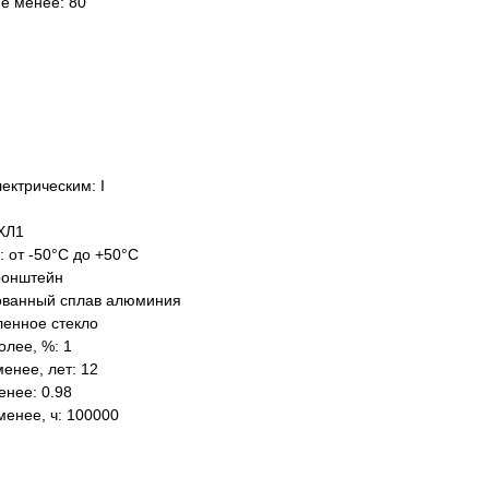
не менее: 80
ектрическим: I
ХЛ1
: от -50°C до +50°C
ронштейн
ованный сплав алюминия
ленное стекло
олее, %: 1
енее, лет: 12
нее: 0.98
менее, ч: 100000