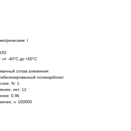
ектрическим: I
ХЛ2
: от -40°C до +50°C
ованный сплав алюминия
табилизированный поликарбонат
олее, %: 1
енее, лет: 12
нее: 0.96
менее, ч: 100000