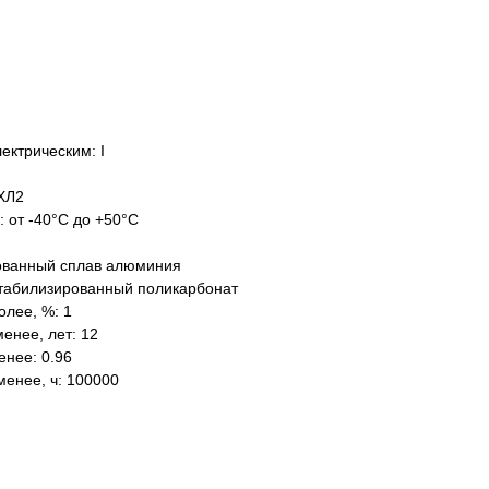
ектрическим: I
ХЛ2
: от -40°C до +50°C
ованный сплав алюминия
табилизированный поликарбонат
олее, %: 1
енее, лет: 12
нее: 0.96
менее, ч: 100000